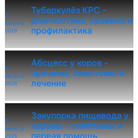
Туберкулёз КРС -
3
диагностика, правила и
августа
профилактика
2026
Абсцесс у коров -
3
причины, симптомы и
августа
лечение
2026
Закупорка пищевода у
3
коровы - симптомы и
августа
первая помощь
2026