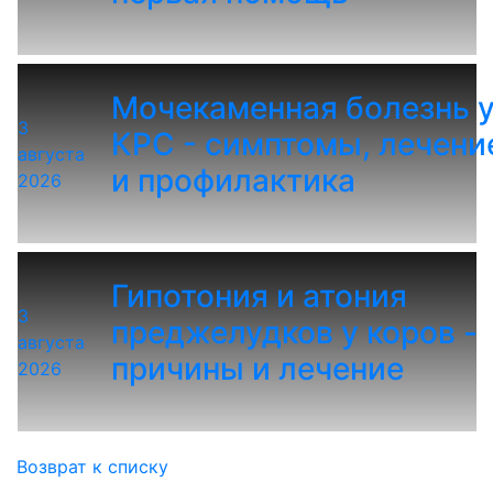
Мочекаменная болезнь 
3
КРС - симптомы, лечени
августа
и профилактика
2026
Гипотония и атония
3
преджелудков у коров -
августа
причины и лечение
2026
Возврат к списку