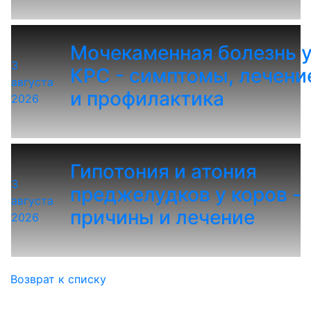
Мочекаменная болезнь 
3
КРС - симптомы, лечени
августа
и профилактика
2026
Гипотония и атония
3
преджелудков у коров -
августа
причины и лечение
2026
Возврат к списку