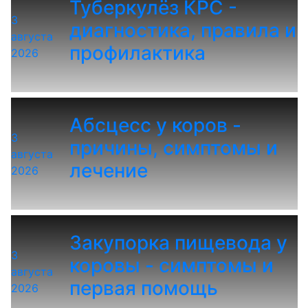
Туберкулёз КРС -
3
диагностика, правила и
августа
профилактика
2026
Абсцесс у коров -
3
причины, симптомы и
августа
лечение
2026
Закупорка пищевода у
3
коровы - симптомы и
августа
первая помощь
2026