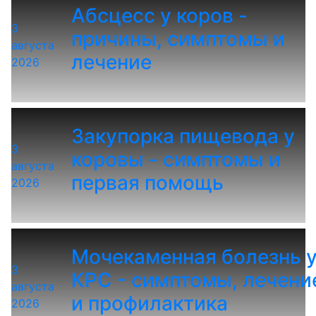
Абсцесс у коров -
3
причины, симптомы и
августа
лечение
2026
Закупорка пищевода у
3
коровы - симптомы и
августа
первая помощь
2026
Мочекаменная болезнь 
3
КРС - симптомы, лечени
августа
и профилактика
2026