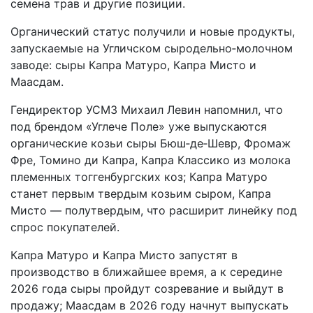
семена трав и другие позиции.
Органический статус получили и новые продукты,
запускаемые на Угличском сыродельно‑молочном
заводе: сыры Капра Матуро, Капра Мисто и
Маасдам.
Гендиректор УСМЗ Михаил Левин напомнил, что
под брендом «Углече Поле» уже выпускаются
органические козьи сыры Бюш‑де‑Шевр, Фромаж
Фре, Томино ди Капра, Капра Классико из молока
племенных тоггенбургских коз; Капра Матуро
станет первым твердым козьим сыром, Капра
Мисто — полутвердым, что расширит линейку под
спрос покупателей.
Капра Матуро и Капра Мисто запустят в
производство в ближайшее время, а к середине
2026 года сыры пройдут созревание и выйдут в
продажу; Маасдам в 2026 году начнут выпускать