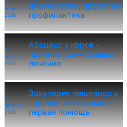
3
диагностика, правила и
августа
профилактика
2026
Абсцесс у коров -
3
причины, симптомы и
августа
лечение
2026
Закупорка пищевода у
3
коровы - симптомы и
августа
первая помощь
2026