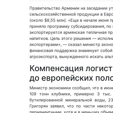
Правительство Армении на заседании у
сельскохозяйственной продукции в Евро
(около $8,55 млн). «Еще в начале июня
приняло программу субсидирования, по 
экспортируется армянская тепличная пр
напитков. Цель этого решения — исполн
экспортерами», — сказал министр экон
финансовая поддержка знаменует собой
агроэкспорта, вынужденного искать ал
Компенсация логист
до европейских пол
Министр экономики сообщил, что в июне
109 тонн клубники, примерно 3 тыс. 
бутилированной минеральной воды, 23
Григорян заявил, что по части некот
перманентными, хотя и в меньших объем