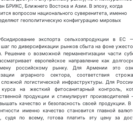
н БРИКС, Ближнего Востока и Азии. В эпоху, когда
ится вопросом национального суверенитета, именно
ределяют геополитическую конфигурацию мировых
убсидирование экспорта сельхозпродукции в ЕС 
 шаг по диверсификации рынков сбыта на фоне ужест
я. Решение о возможной перманентизации части суб
ассматривает европейское направление как долгоср
мену российскому рынку. Для Армении это озн
зации аграрного сектора, соответствия строж
 сложной логистической инфраструктуры. Для России
 курса на жесткий фитосанитарный контроль, ко
ственной продукции и стимулирует производителей 
вышать качество и безопасность своей продукции. В
ентности именно качество становится главной валют
 судя по всему, готова платить эту цену за дос