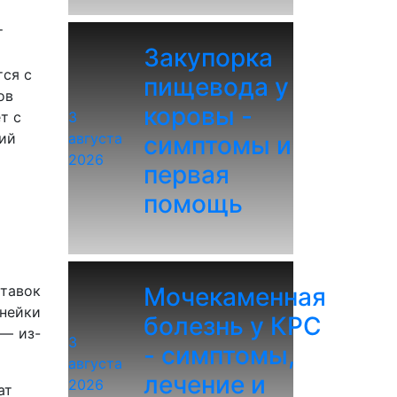
т
Закупорка
тся с
пищевода у
ов
коровы -
т с
3
ий
августа
симптомы и
2026
первая
помощь
тавок
Мочекаменная
инейки
болезнь у КРС
 — из-
3
- симптомы,
августа
лечение и
2026
ат