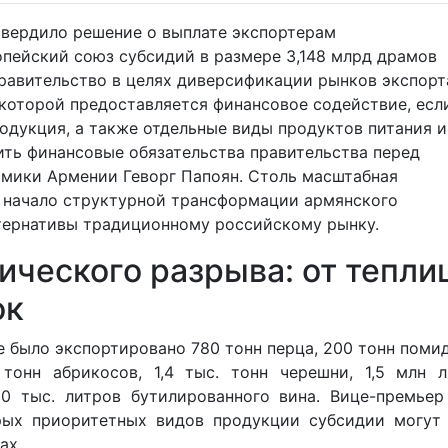
твердило решение о выплате экспортерам
пейский союз субсидий в размере 3,148 млрд драмов
 правительство в целях диверсификации рынков экспорт
которой предоставляется финансовое содействие, есл
одукция, а также отдельные виды продуктов питания и
ить финансовые обязательства правительства перед
омики Армении Геворг Папоян. Столь масштабная
 начало структурной трансформации армянского
ьтернативы традиционному российскому рынку.
ического разрыва: от тепли
ок
 было экспортировано 780 тонн перца, 200 тонн поми
тонн абрикосов, 1,4 тыс. тонн черешни, 1,5 млн л
0 тыс. литров бутилированного вина. Вице-премьер
орых приоритетных видов продукции субсидии могут 
ах.