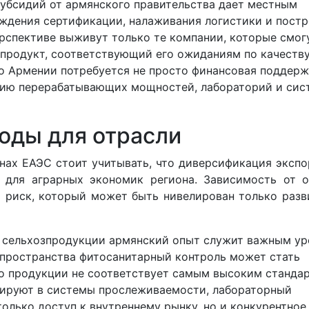
субсидий от армянского правительства дает местным
ждения сертификации, налаживания логистики и пост
рспективе выживут только те компании, которые смог
продукт, соответствующий его ожиданиям по качеству
го Армении потребуется не просто финансовая поддерж
цию перерабатывающих мощностей, лабораторий и сис
оды для отрасли
анах ЕАЭС стоит учитывать, что диверсификация эксп
 для аграрных экономик региона. Зависимость от о
 риск, который может быть нивелирован только раз
 сельхозпродукции армянский опыт служит важным ур
 пространства фитосанитарный контроль может стать
о продукции не соответствует самым высоким стандар
тируют в системы прослеживаемости, лабораторный
олько доступ к внутреннему рынку, но и конкурентное