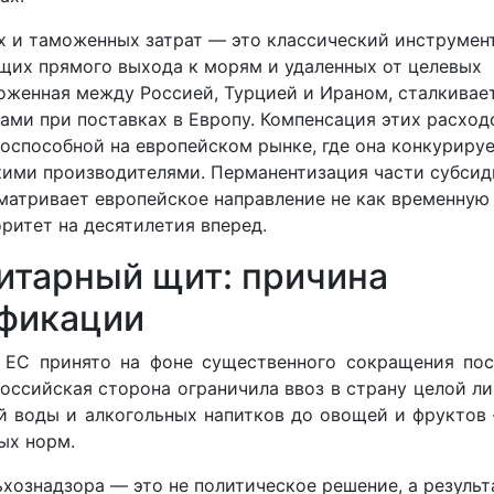
 и таможенных затрат — это классический инструмен
щих прямого выхода к морям и удаленных от целевых
оженная между Россией, Турцией и Ираном, сталкивае
ми при поставках в Европу. Компенсация этих расход
способной на европейском рынке, где она конкурируе
кими производителями. Перманентизация части субсид
сматривает европейское направление не как временную
оритет на десятилетия вперед.
итарный щит: причина
ификации
 ЕС принято на фоне существенного сокращения пос
оссийская сторона ограничила ввоз в страну целой л
 воды и алкогольных напитков до овощей и фруктов
ых норм.
хознадзора — это не политическое решение, а результ