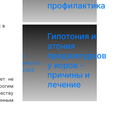
профилактика
 в
Гипотония и
атония
преджелудков
3
августа
у коров -
2026
причины и
ет не
лечение
рогим
еству
енным
о