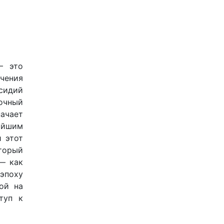
— это
очения
сидий
очный
ачает
айшим
 этот
торый
— как
 эпоху
ой на
туп к