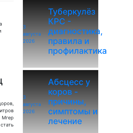
Туберкулёз
КРС -
а
3
диагностика,
и
августа
правила и
2026
профилактика
ц
Абсцесс у
коров -
3
причины,
доров,
августа
симптомы и
итров
2026
 Мгер
лечение
стать