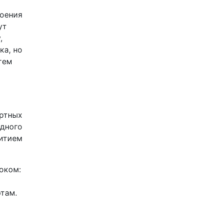
роения
ут
,
ка, но
тем
ортных
дного
витием
оком:
там.