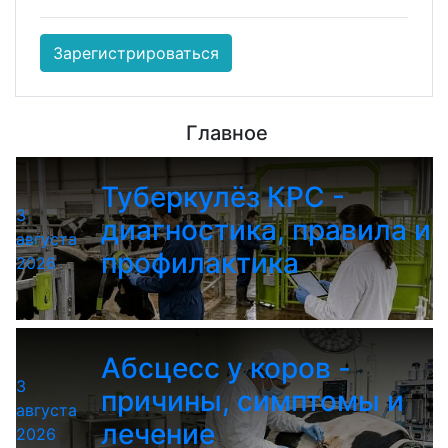
Зарегистрироваться
Главное
Туберкулёз КРС -
3
диагностика, правила и
августа
профилактика
2026
Абсцесс у коров -
3
причины, симптомы и
августа
лечение
2026