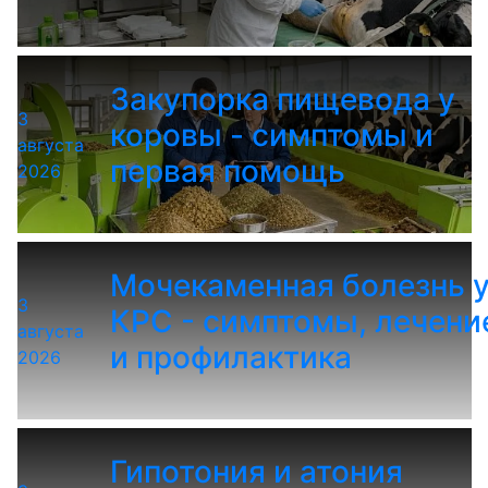
Закупорка пищевода у
3
коровы - симптомы и
августа
первая помощь
2026
Мочекаменная болезнь 
3
КРС - симптомы, лечени
августа
и профилактика
2026
Гипотония и атония