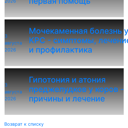
первая помощь
2026
Мочекаменная болезнь 
3
КРС - симптомы, лечени
августа
и профилактика
2026
Гипотония и атония
3
преджелудков у коров -
августа
причины и лечение
2026
Возврат к списку