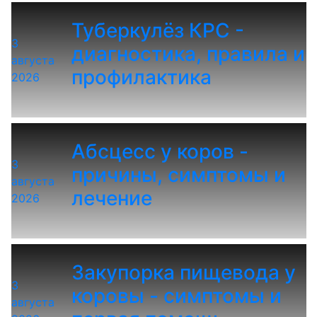
Туберкулёз КРС -
3
диагностика, правила и
августа
профилактика
2026
Абсцесс у коров -
3
причины, симптомы и
августа
лечение
2026
Закупорка пищевода у
3
коровы - симптомы и
августа