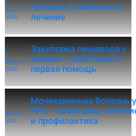
3
причины, симптомы и
августа
лечение
2026
Закупорка пищевода у
3
коровы - симптомы и
августа
первая помощь
2026
Мочекаменная болезнь 
3
КРС - симптомы, лечени
августа
и профилактика
2026