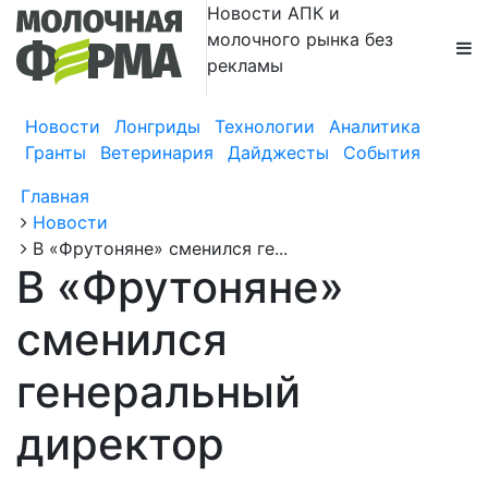
Новости АПК и
молочного рынка без
рекламы
Новости
Лонгриды
Технологии
Аналитика
Гранты
Ветеринария
Дайджесты
События
Главная
Новости
В «Фрутоняне» сменился ге...
В «Фрутоняне»
сменился
генеральный
директор