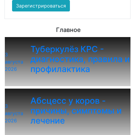
Зарегистрироваться
Главное
Туберкулёз КРС -
3
диагностика, правила и
августа
профилактика
2026
Абсцесс у коров -
3
причины, симптомы и
августа
лечение
2026