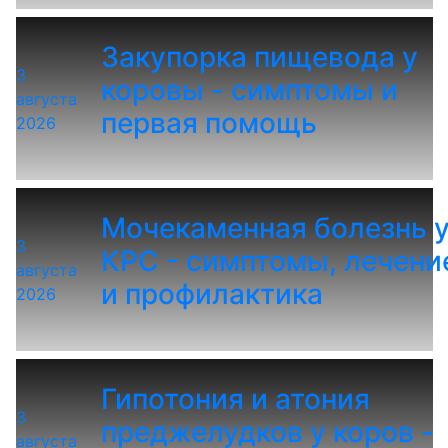
Закупорка пищевода у
3
коровы - симптомы и
августа
первая помощь
2026
Мочекаменная болезнь 
3
КРС - симптомы, лечени
августа
и профилактика
2026
Гипотония и атония
3
преджелудков у коров -
августа