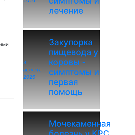
симптомы и
2026
лечение
Закупорка
тими
пищевода у
коровы -
3
августа
симптомы и
2026
первая
помощь
Мочекаменная
болезнь у КРС