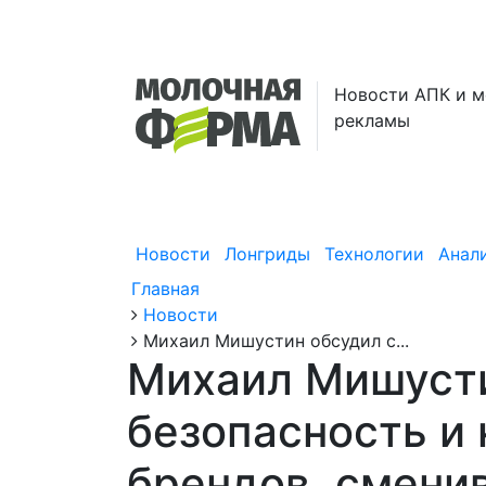
Новости АПК и м
рекламы
Новости
Лонгриды
Технологии
Анал
Главная
Новости
Михаил Мишустин обсудил с...
Михаил Мишусти
безопасность и
брендов, смени