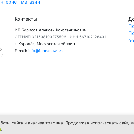
интернет магазин
Контакты
Д
я
По
ИП Борисов Алексей Константинович
По
ОГРНИП 321508100275506 | ИНН 667102126401
об
г. Королёв, Московская область
б
E-mail:
info@fermanews.ru
ие
боты сайта и анализа трафика. Продолжая использовать сайт, в
и
.