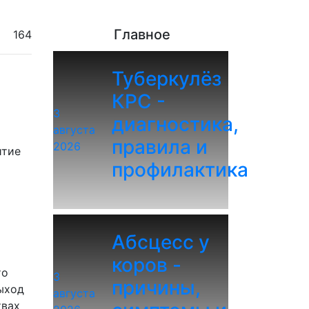
Главное
164
Туберкулёз
КРС -
3
диагностика,
августа
правила и
2026
итие
профилактика
Абсцесс у
коров -
то
3
причины,
ыход
августа
твах