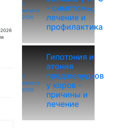
3
- симптомы,
августа
лечение и
2026
профилактика
 2026
ля
Гипотония и
атония
преджелудков
3
августа
у коров -
2026
причины и
лечение