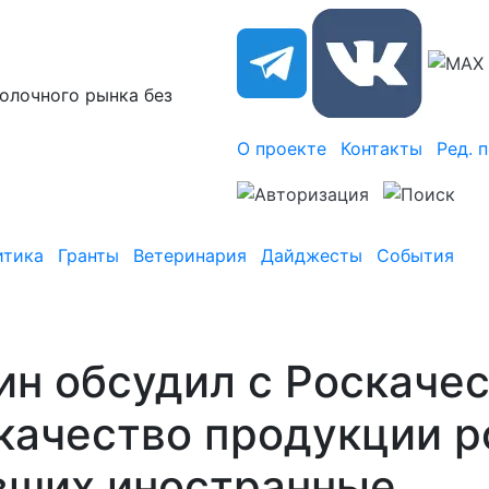
олочного рынка без
О проекте
Контакты
Ред. 
итика
Гранты
Ветеринария
Дайджесты
События
н обсудил с Роскаче
 качество продукции 
вших иностранные