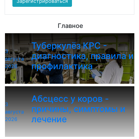
Зарегистрироваться
Главное
Туберкулёз КРС -
3
диагностика, правила и
августа
профилактика
2026
Абсцесс у коров -
3
причины, симптомы и
августа
лечение
2026