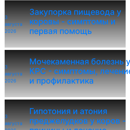
Закупорка пищевода у
3
коровы - симптомы и
августа
первая помощь
2026
Мочекаменная болезнь 
3
КРС - симптомы, лечени
августа
и профилактика
2026
Гипотония и атония
3
преджелудков у коров -
августа