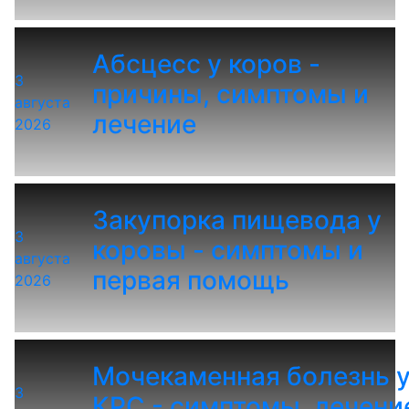
Абсцесс у коров -
3
причины, симптомы и
августа
лечение
2026
Закупорка пищевода у
3
коровы - симптомы и
августа
первая помощь
2026
Мочекаменная болезнь 
3
КРС - симптомы, лечени