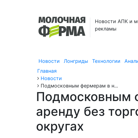
Новости АПК и м
рекламы
Новости
Лонгриды
Технологии
Анал
Главная
Новости
Подмосковным фермерам в н...
Подмосковным ф
аренду без торг
округах