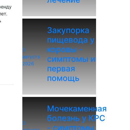
ренду
ет.
ь
Закупорка
пищевода у
коровы -
3
августа
симптомы и
2026
первая
помощь
Мочекаменная
болезнь у КРС
3
- симптомы,