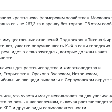
авило крестьянско-фермерским хозяйствам Московск
дью свыше 267,3 га в аренду без торгов. Об этом соо
а имущественных отношений Подмосковья Тихона Фир
яти лет, участки получили шесть КФХ в семи городских 
 речь идет о сельхозугодьях, которые должны начать
ьности.
значены для растениеводства и животноводства и
, Егорьевском, Орехово-Зуевском, Истринском,
ибольшие площади выделили в Серпуховском округе - 
нили, что участки могут использоваться для увеличен
ств по разным направлениям, включая растениеводств
е КРС и другие виды сельхоздеятельности.