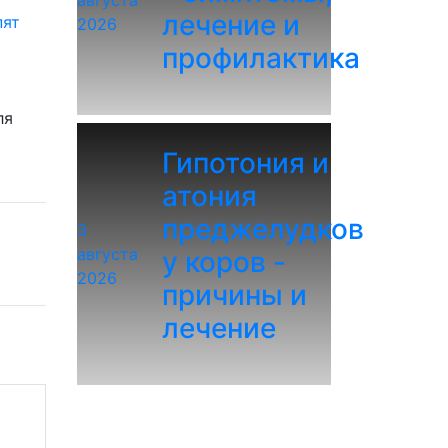
августа
лечение и
пят
2026
профилактика
ля
Гипотония и
атония
преджелудков
3
августа
у коров -
2026
причины и
лечение