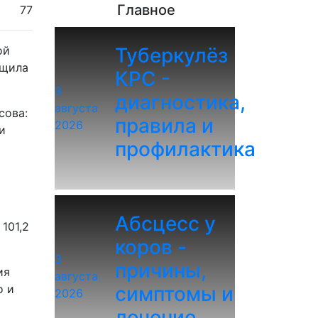
Главное
77
ой
Туберкулёз
бщила
КРС -
3
диагностика,
августа
сова:
правила и
2026
и
профилактика
Абсцесс у
101,2
коров -
3
причины,
ия
августа
о и
симптомы и
2026
лечение