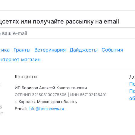
сетях или получайте рассылку на email
тика
Гранты
Ветеринария
Дайджесты
События
интернет магазин
Контакты
Д
я
По
ИП Борисов Алексей Константинович
По
ОГРНИП 321508100275506 | ИНН 667102126401
об
г. Королёв, Московская область
б
E-mail:
info@fermanews.ru
ие