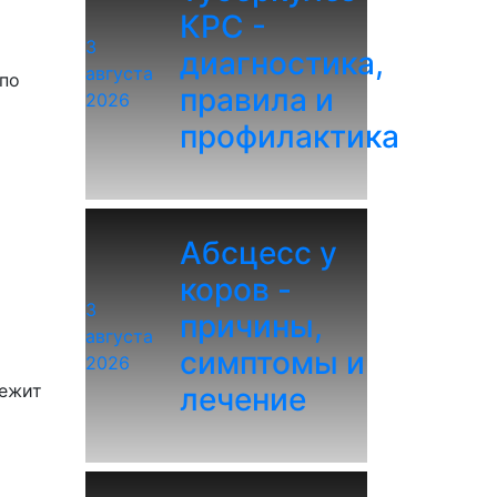
КРС -
3
диагностика,
августа
 по
правила и
2026
профилактика
Абсцесс у
коров -
3
причины,
августа
симптомы и
2026
лежит
лечение