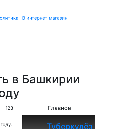
политика
В интернет магазин
ть в Башкирии
году
Главное
128
году.
Туберкулёз