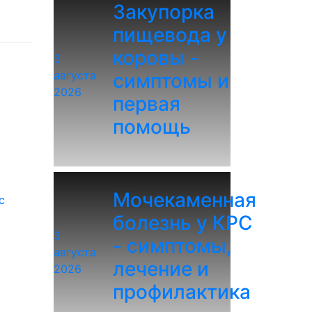
Закупорка
пищевода у
коровы -
3
августа
симптомы и
2026
первая
помощь
Мочекаменная
с
болезнь у КРС
3
- симптомы,
августа
лечение и
2026
профилактика