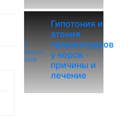
Гипотония и
атония
преджелудков
3
августа
у коров -
2026
причины и
лечение