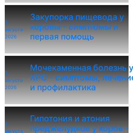
Закупорка пищевода у
3
коровы - симптомы и
августа
первая помощь
2026
Мочекаменная болезнь 
3
КРС - симптомы, лечени
августа
и профилактика
2026
Гипотония и атония
3
преджелудков у коров -
августа