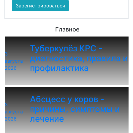
Зарегистрироваться
Главное
Туберкулёз КРС -
3
диагностика, правила и
августа
профилактика
2026
Абсцесс у коров -
3
причины, симптомы и
августа
лечение
2026