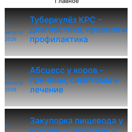
Главное
Туберкулёз КРС -
3
диагностика, правила и
августа
профилактика
2026
Абсцесс у коров -
3
причины, симптомы и
августа
лечение
2026
Закупорка пищевода у
3
коровы - симптомы и