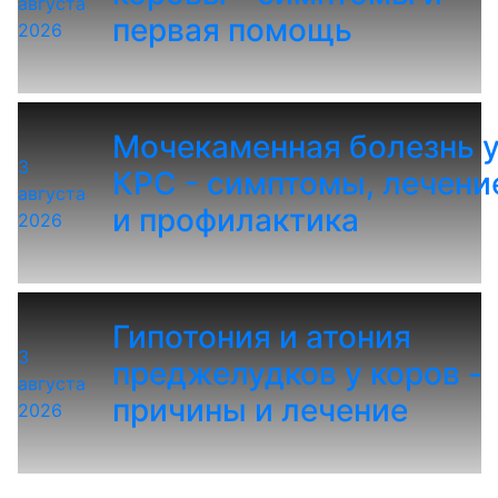
августа
первая помощь
2026
Мочекаменная болезнь 
3
КРС - симптомы, лечени
августа
и профилактика
2026
Гипотония и атония
3
преджелудков у коров -
августа
причины и лечение
2026