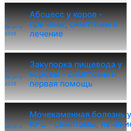
Абсцесс у коров -
3
причины, симптомы и
августа
лечение
2026
Закупорка пищевода у
3
коровы - симптомы и
августа
первая помощь
2026
Мочекаменная болезнь 
3
КРС - симптомы, лечени
августа