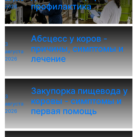
профилактика
2026
Абсцесс у коров -
3
причины, симптомы и
августа
лечение
2026
Закупорка пищевода у
3
коровы - симптомы и
августа
первая помощь
2026