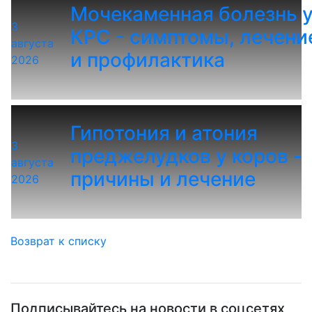
Мочекаменная болезнь 
3
КРС - симптомы, лечени
августа
и профилактика
2026
Гипотония и атония
3
преджелудков у коров -
августа
причины и лечение
2026
Возврат к списку
Подписывайтесь на новости в соцсетях