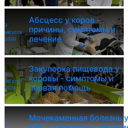
Абсцесс у коров -
3
причины, симптомы и
августа
лечение
2026
Закупорка пищевода у
3
коровы - симптомы и
августа
первая помощь
2026
Мочекаменная болезнь 
3
КРС - симптомы, лечени