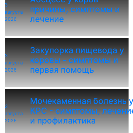
3
причины, симптомы и
августа
лечение
2026
Закупорка пищевода у
3
коровы - симптомы и
августа
первая помощь
2026
Мочекаменная болезнь 
3
КРС - симптомы, лечени
августа
и профилактика
2026