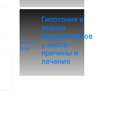
Гипотония и
атония
преджелудков
3
августа
у коров -
2026
причины и
лечение