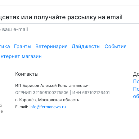
сетях или получайте рассылку на email
тика
Гранты
Ветеринария
Дайджесты
События
интернет магазин
Контакты
Д
я
По
ИП Борисов Алексей Константинович
По
ОГРНИП 321508100275506 | ИНН 667102126401
об
г. Королёв, Московская область
б
E-mail:
info@fermanews.ru
ие