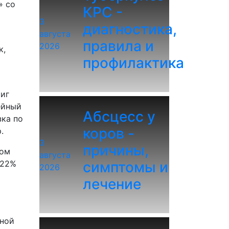
» со
КРС -
3
диагностика,
августа
правила и
2026
к,
профилактика
Биг
фейный
Абсцесс у
зка по
коров -
.
3
причины,
том
августа
 22%
симптомы и
2026
лечение
чной