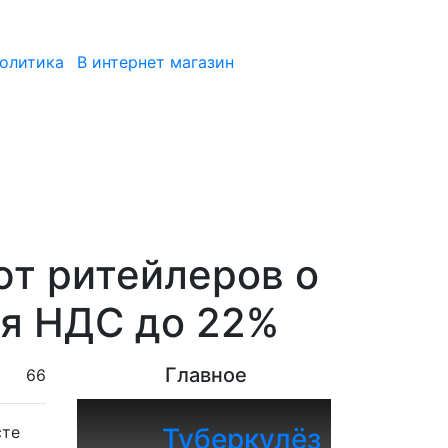
политика
В интернет магазин
т ритейлеров о
ия НДС до 22%
Главное
66
сте
Туберкулёз