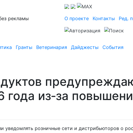
без рекламы
О проекте
Контакты
Ред. 
итика
Гранты
Ветеринария
Дайджесты
События
дуктов предупреждаю
6 года из‑за повышен
ли уведомлять розничные сети и дистрибьюторов о ро