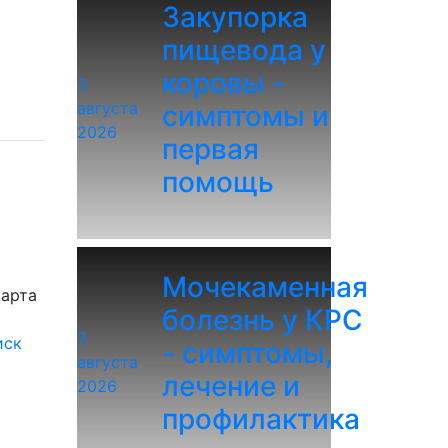
Закупорка
пищевода у
коровы -
3
августа
симптомы и
2026
первая
помощь
Мочекаменная
марта
болезнь у КРС
3
иск
- симптомы,
августа
лечение и
2026
профилактика