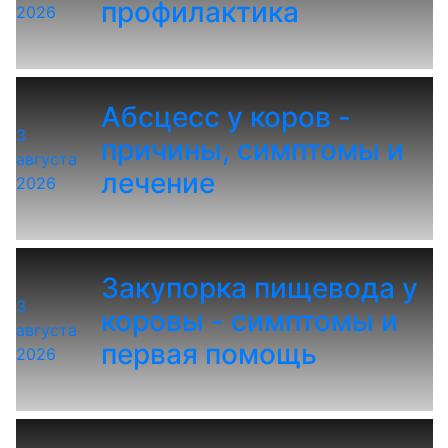
профилактика
2026
Абсцесс у коров -
3
причины, симптомы и
августа
лечение
2026
Закупорка пищевода у
3
коровы - симптомы и
августа
первая помощь
2026