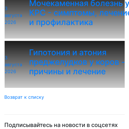
Мочекаменная болезнь 
3
КРС - симптомы, лечени
августа
и профилактика
2026
Гипотония и атония
3
преджелудков у коров -
августа
причины и лечение
2026
Возврат к списку
Подписывайтесь на новости в соцсетях