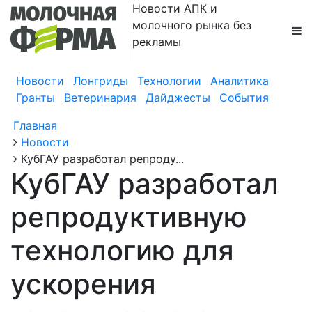
Новости АПК и
молочного рынка без
рекламы
Новости
Лонгриды
Технологии
Аналитика
Гранты
Ветеринария
Дайджесты
События
Главная
Новости
КубГАУ разработал репроду...
КубГАУ разработал
репродуктивную
технологию для
ускорения