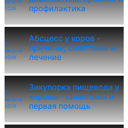
августа
профилактика
2026
Абсцесс у коров -
3
причины, симптомы и
августа
лечение
2026
Закупорка пищевода у
3
коровы - симптомы и
августа
первая помощь
2026