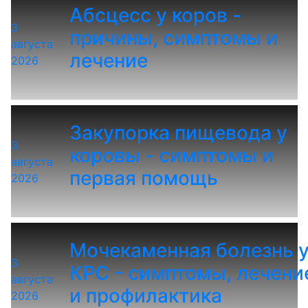
Абсцесс у коров -
3
причины, симптомы и
августа
лечение
2026
Закупорка пищевода у
3
коровы - симптомы и
августа
первая помощь
2026
Мочекаменная болезнь 
3
КРС - симптомы, лечени
августа
и профилактика
2026