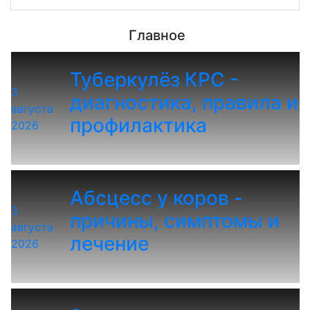
Главное
Туберкулёз КРС -
3
диагностика, правила и
августа
профилактика
2026
Абсцесс у коров -
3
причины, симптомы и
августа
лечение
2026