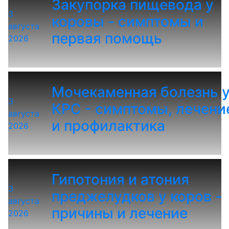
Закупорка пищевода у
3
коровы - симптомы и
августа
первая помощь
2026
Мочекаменная болезнь 
3
КРС - симптомы, лечени
августа
и профилактика
2026
Гипотония и атония
3
преджелудков у коров -
августа
причины и лечение
2026