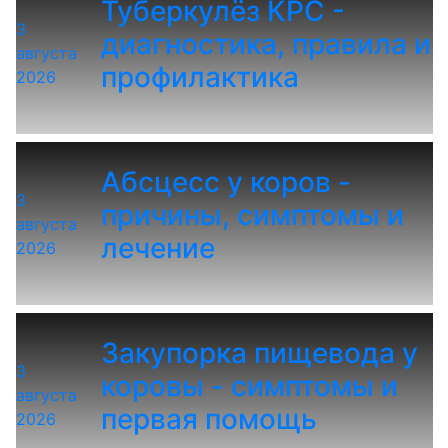
Туберкулёз КРС -
3
диагностика, правила и
августа
профилактика
2026
Абсцесс у коров -
3
причины, симптомы и
августа
лечение
2026
Закупорка пищевода у
3
коровы - симптомы и
августа
первая помощь
2026