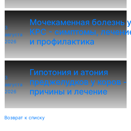
Мочекаменная болезнь 
3
КРС - симптомы, лечени
августа
и профилактика
2026
Гипотония и атония
3
преджелудков у коров -
августа
причины и лечение
2026
Возврат к списку