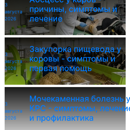
3
причины, симптомы и
августа
лечение
2026
Закупорка пищевода у
3
коровы - симптомы и
августа
первая помощь
2026
Мочекаменная болезнь 
3
КРС - симптомы, лечени
августа
и профилактика
2026