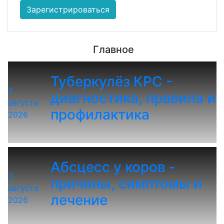
Зарегистрироваться
Главное
Туберкулёз КРС -
3
диагностика, правила и
августа
профилактика
2026
Абсцесс у коров -
3
причины, симптомы и
августа
лечение
2026