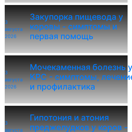
Закупорка пищевода у
3
коровы - симптомы и
августа
первая помощь
2026
Мочекаменная болезнь 
3
КРС - симптомы, лечени
августа
и профилактика
2026
Гипотония и атония
3
преджелудков у коров -
августа