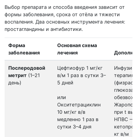
Выбор препарата и способа введения зависит от
формы заболевания, срока от отёла и тяжести
воспаления. Два основных инструмента лечения:
простагландины и антибиотики.
Форма
Основная схема
заболевания
лечения
Дополни
Послеродовой
Цефтиофур 1 мг/кг
Инфузио
метрит
(1–21
в/м 1 раз в сутки 3–
терапия
день)
5 дней
(физраст
глюкоза)
или
обезвожи
Окситетрациклин
Жаропон
10 мг/кг в/в
при t вы
медленно 1 раз в
НПВС —
сутки 3–4 дня
кетопроф
кг в/м