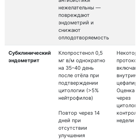
антибиотики
нежелательны —
повреждают
эндометрий и
снижают
оплодотворяемость
Субклинический
Клопростенол 0,5
Некотор
эндометрит
мг в/м однократно
протоко
на 35–40 день
включаю
после отёла при
внутрим
подтверждении
цефапири
цитологии (>5%
Оценка о
нейтрофилов)
через
цитологи
Повтор через 14
контроль
дней при
недели
отсутствии
улучшения