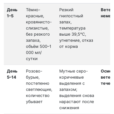
День
Тёмно-
Резкий
Ветер
1–5
красные,
гнилостный
немед
кровянисто-
запах,
слизистые,
температура
без резкого
выше 39,5°C,
запаха,
угнетение, отказ
объём 500–1
от корма
000 мл/
сутки
День
Розово-
Мутные серо-
Осмо
5–14
бурые,
коричневые
ветер
постепенно
выделения с
течен
светлеющие,
запахом;
количество
выделения снова
убывает
нарастают после
снижения