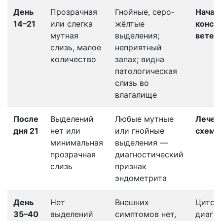
День
Прозрачная
Гнойные, серо-
Начал
14–21
или слегка
жёлтые
консу
мутная
выделения;
ветер
слизь, малое
неприятный
количество
запах; видна
патологическая
слизь во
влагалище
После
Выделений
Любые мутные
Лечен
дня 21
нет или
или гнойные
схеме
минимальная
выделения —
прозрачная
диагностический
слизь
признак
эндометрита
День
Нет
Внешних
Цитол
35–40
выделений
симптомов нет,
диагн