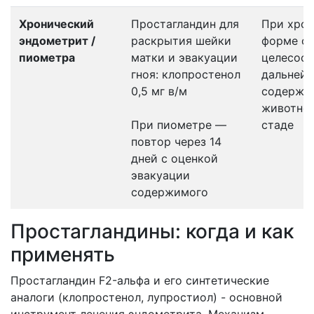
Хронический
Простагландин для
При хро
эндометрит /
раскрытия шейки
форме о
пиометра
матки и эвакуации
целесооб
гноя: клопростенол
дальней
0,5 мг в/м
содержа
животног
При пиометре —
стаде
повтор через 14
дней с оценкой
эвакуации
содержимого
Простагландины: когда и как
применять
Простагландин F2-альфа и его синтетические
аналоги (клопростенол, лупростиол) - основной