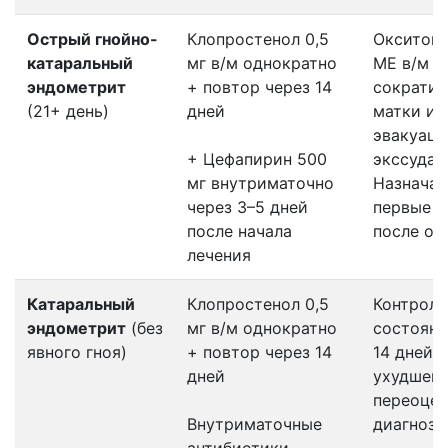
Острый гнойно-
Клопростенол 0,5
Окситоци
катаральный
мг в/м однократно
МЕ в/м у
эндометрит
+ повтор через 14
сократи
(21+ день)
дней
матки и 
эвакуац
+ Цефапирин 500
экссудат
мг внутриматочно
Назначаю
через 3–5 дней
первые 1
после начала
после от
лечения
Катаральный
Клопростенол 0,5
Контроль
эндометрит
(без
мг в/м однократно
состояни
явного гноя)
+ повтор через 14
14 дней.
дней
ухудшен
переоцен
Внутриматочные
диагноза